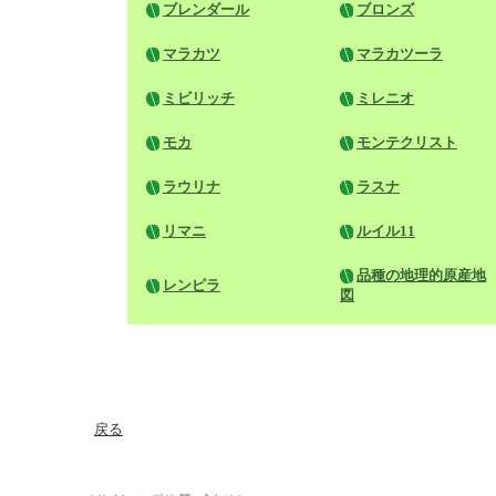
ブレンダール
ブロンズ
マラカツ
マラカツーラ
ミビリッチ
ミレニオ
モカ
モンテクリスト
ラウリナ
ラスナ
リマニ
ルイル11
品種の地理的原産地
レンピラ
図
戻る