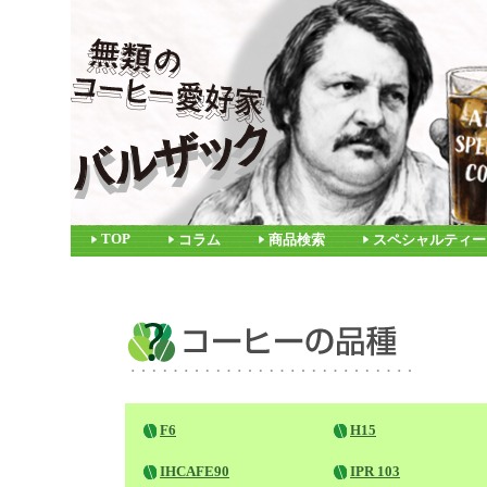
TOP
コラム
商品検索
スペシャルティー
F6
H15
IHCAFE90
IPR 103