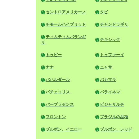
セントロアメリカーノ
タビ
チモールハイブリッド
チャンドラギリ
ティムティムバランギ
テキシック
リ
トゥピー
トゥファーイ
ナナ
ニャサ
バハルダール
パカマラ
パチェコリス
パライネマ
パープラセンス
ビジャサルチ
フロントン
ブラジルの品種
ブルボン、イエロー
ブルボン、レッド