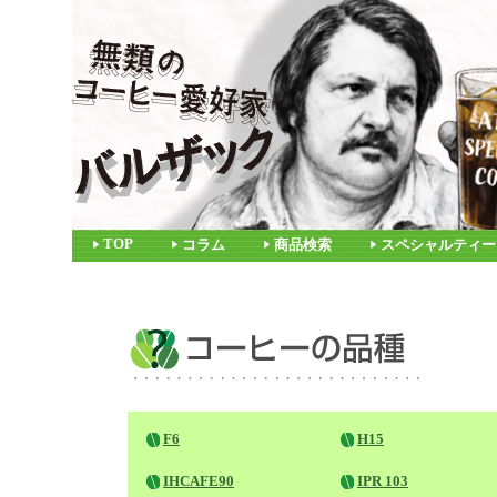
TOP
コラム
商品検索
スペシャルティー
F6
H15
IHCAFE90
IPR 103