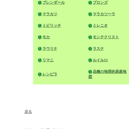
ブレンダール
ブロンズ
マラカツ
マラカツーラ
ミビリッチ
ミレニオ
モカ
モンテクリスト
ラウリナ
ラスナ
リマニ
ルイル11
品種の地理的原産地
レンピラ
図
戻る