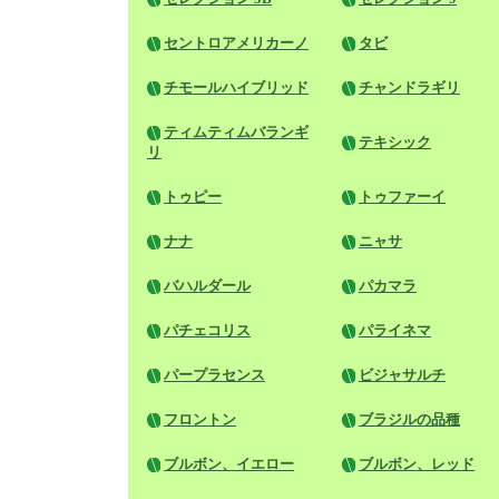
セントロアメリカーノ
タビ
チモールハイブリッド
チャンドラギリ
ティムティムバランギ
テキシック
リ
トゥピー
トゥファーイ
ナナ
ニャサ
バハルダール
パカマラ
パチェコリス
パライネマ
パープラセンス
ビジャサルチ
フロントン
ブラジルの品種
ブルボン、イエロー
ブルボン、レッド