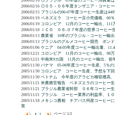
2006/02/16
◎ブラジル 05年度のコーヒー消費量は
2006/02/16
◎０５－０６年度タンザニア・コーヒー
2006/02/15
ブラジルの06-07年度コーヒー生産は44
2006/01/19
ベネズエラ コーヒー豆小売価格、60
2006/01/19
コロンビア 12月のコーヒー輸出、111万
2006/01/18
ＩＣＯ ０６‐０７年度の世界コーヒー
2006/01/13
農業省 16年のブラジル・コーヒー輸出
2006/01/13
ブラジルのグルメコーヒー競売 ポンド当
2006/01/06
ケニア 04-05年度コーヒー輸出量、11.
2005/12/21
コロンビア 11月のコーヒー輸出、98万7
2005/12/21
中南米9カ国 11月のコーヒー輸出、前
2005/11/30
パナマ 05-06年度コーヒー生産、5％
2005/11/30
コロンビア コーヒー生産、予想を下回
2005/11/30
ベトナム 今年度のアラビカ種収穫高、
2005/11/21
米農務官報告 ベネズエラのコーヒー生
2005/11/21
ブラジル農業省幹部 ０６年コーヒー生
2005/11/21
ブラジル コーヒー業界の利益率、１０
2005/11/18
メキシコ農相 チアバス州産コーヒーに
害
ページ 1/2
1
2