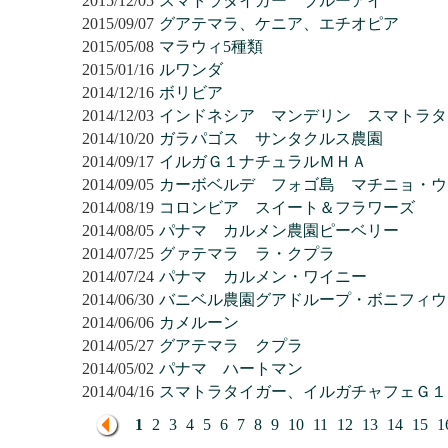
2015/12/05
スマトラタイガー ブルーアイ
2015/09/07
グアテマラ、ケニア、エチオピア
2015/05/08
マラウィ5種類
2015/01/16
ルワンダ
2014/12/16
ボリビア
2014/12/03
インドネシア マンデリン スマトラタ
2014/10/20
ガラパゴス サンタクルス農園
2014/09/17
イルガＧ１ナチュラルＭＨＡ
2014/09/05
カーボベルデ フォゴ島 マチニョ・ウ
2014/08/19
コロンビア スイート＆フラワーズ
2014/08/05
パナマ カルメン農園ピーベリー
2014/07/25
グァテマラ ラ・クプラ
2014/07/24
パナマ カルメン・ワイニー
2014/06/30
バニベル農園グアドループ・ボニフィウ
2014/06/06
カメルーン
2014/05/27
グアテマラ クプラ
2014/05/02
パナマ ハートマン
2014/04/16
スマトラタイガー、イルガチャフェＧ１
1
2
3
4
5
6
7
8
9
10
11
12
13
14
15
1