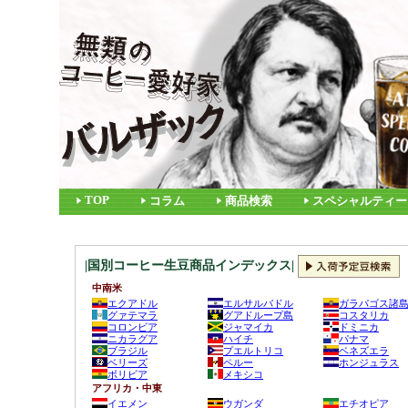
TOP
コラム
商品検索
スペシャルティー
|国別コーヒー生豆商品インデックス|
中南米
エクアドル
エルサルバドル
ガラパゴス諸
グァテマラ
グアドループ島
コスタリカ
コロンビア
ジャマイカ
ドミニカ
ニカラグア
ハイチ
パナマ
ブラジル
プエルトリコ
ベネズエラ
ベリーズ
ペルー
ホンジュラス
ボリビア
メキシコ
アフリカ・中東
イエメン
ウガンダ
エチオピア