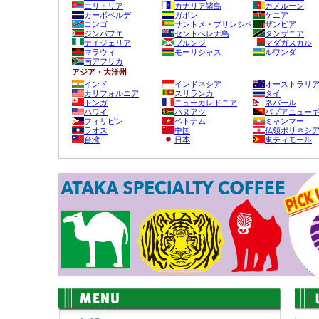
エリトリア
カナリア諸島
カメルーン
カーボベルデ
ガボン
ケニア
コンゴ
サントメ・プリンシペ
ザンビア
ジンバブエ
セントへレナ島
タンザニア
ナイジェリア
ブルンジ
マダガスカル
マラウィ
モーリシャス
ルワンダ
南アフリカ
アジア・大洋州
インド
インドネシア
オーストラリ
カリフォルニア
スリランカ
タイ
トンガ
ニューカレドニア
ネパール
ハワイ
バヌアツ
パプアニュー
フィリピン
ベトナム
ミャンマー
ラオス
中国
仏領ポリネシ
台湾
日本
東ティモール