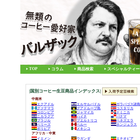
TOP
コラム
商品検索
スペシャルティー
|国別コーヒー生豆商品インデックス|
中南米
エクアドル
エルサルバドル
ガラパゴス諸
グァテマラ
グアドループ島
コスタリカ
コロンビア
ジャマイカ
ドミニカ
ニカラグア
ハイチ
パナマ
ブラジル
プエルトリコ
ベネズエラ
ベリーズ
ペルー
ホンジュラス
ボリビア
メキシコ
アフリカ・中東
イエメン
ウガンダ
エチオピア