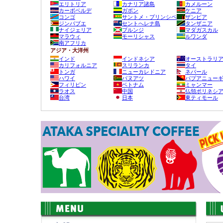
エリトリア
カナリア諸島
カメルーン
カーボベルデ
ガボン
ケニア
コンゴ
サントメ・プリンシペ
ザンビア
ジンバブエ
セントへレナ島
タンザニア
ナイジェリア
ブルンジ
マダガスカル
マラウィ
モーリシャス
ルワンダ
南アフリカ
アジア・大洋州
インド
インドネシア
オーストラリ
カリフォルニア
スリランカ
タイ
トンガ
ニューカレドニア
ネパール
ハワイ
バヌアツ
パプアニュー
フィリピン
ベトナム
ミャンマー
ラオス
中国
仏領ポリネシ
台湾
日本
東ティモール