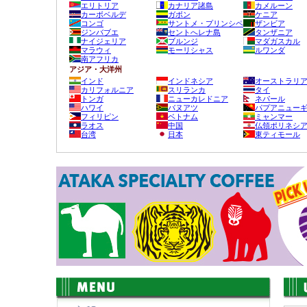
エリトリア
カナリア諸島
カメルーン
カーボベルデ
ガボン
ケニア
コンゴ
サントメ・プリンシペ
ザンビア
ジンバブエ
セントへレナ島
タンザニア
ナイジェリア
ブルンジ
マダガスカル
マラウィ
モーリシャス
ルワンダ
南アフリカ
アジア・大洋州
インド
インドネシア
オーストラリ
カリフォルニア
スリランカ
タイ
トンガ
ニューカレドニア
ネパール
ハワイ
バヌアツ
パプアニュー
フィリピン
ベトナム
ミャンマー
ラオス
中国
仏領ポリネシ
台湾
日本
東ティモール