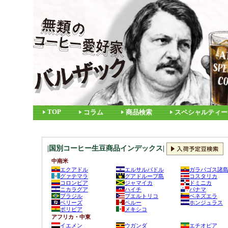
TOP
コラム
商品検索
スペシャルティー
|国別コーヒー生豆商品インデックス|
中南米
エクアドル
エルサルバドル
ガラパゴス諸
グァテマラ
グアドループ島
コスタリカ
コロンビア
ジャマイカ
ドミニカ
ニカラグア
ハイチ
パナマ
ブラジル
プエルトリコ
ベネズエラ
ベリーズ
ペルー
ホンジュラス
ボリビア
メキシコ
アフリカ・中東
イエメン
ウガンダ
エチオピア