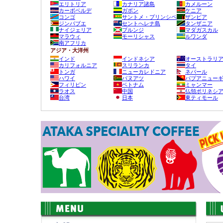
エリトリア
カナリア諸島
カメルーン
カーボベルデ
ガボン
ケニア
コンゴ
サントメ・プリンシペ
ザンビア
ジンバブエ
セントへレナ島
タンザニア
ナイジェリア
ブルンジ
マダガスカル
マラウィ
モーリシャス
ルワンダ
南アフリカ
アジア・大洋州
インド
インドネシア
オーストラリ
カリフォルニア
スリランカ
タイ
トンガ
ニューカレドニア
ネパール
ハワイ
バヌアツ
パプアニュー
フィリピン
ベトナム
ミャンマー
ラオス
中国
仏領ポリネシ
台湾
日本
東ティモール