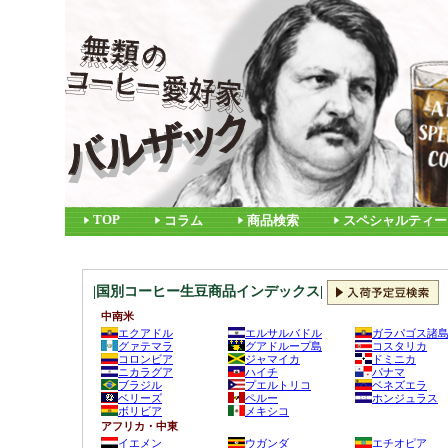
TOP
コラム
商品検索
スペシャルティー
|国別コーヒー生豆商品インデックス|
中南米
エクアドル
エルサルバドル
ガラパゴス諸
グァテマラ
グアドループ島
コスタリカ
コロンビア
ジャマイカ
ドミニカ
ニカラグア
ハイチ
パナマ
ブラジル
プエルトリコ
ベネズエラ
ベリーズ
ペルー
ホンジュラス
ボリビア
メキシコ
アフリカ・中東
イエメン
ウガンダ
エチオピア