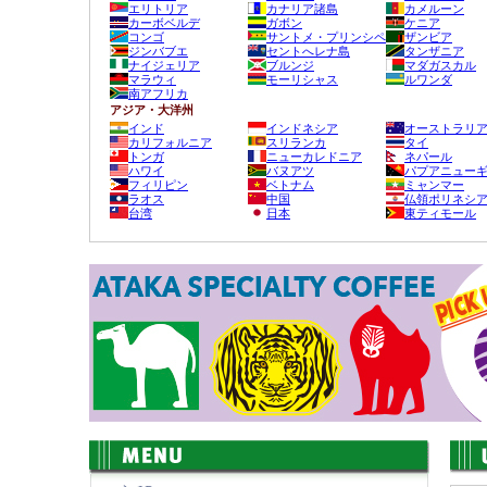
エリトリア
カナリア諸島
カメルーン
カーボベルデ
ガボン
ケニア
コンゴ
サントメ・プリンシペ
ザンビア
ジンバブエ
セントへレナ島
タンザニア
ナイジェリア
ブルンジ
マダガスカル
マラウィ
モーリシャス
ルワンダ
南アフリカ
アジア・大洋州
インド
インドネシア
オーストラリ
カリフォルニア
スリランカ
タイ
トンガ
ニューカレドニア
ネパール
ハワイ
バヌアツ
パプアニュー
フィリピン
ベトナム
ミャンマー
ラオス
中国
仏領ポリネシ
台湾
日本
東ティモール