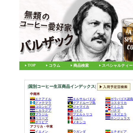
TOP
コラム
商品検索
スペシャルティー
|国別コーヒー生豆商品インデックス|
中南米
エクアドル
エルサルバドル
ガラパゴス諸
グァテマラ
グアドループ島
コスタリカ
コロンビア
ジャマイカ
ドミニカ
ニカラグア
ハイチ
パナマ
ブラジル
プエルトリコ
ベネズエラ
ベリーズ
ペルー
ホンジュラス
ボリビア
メキシコ
アフリカ・中東
イエメン
ウガンダ
エチオピア