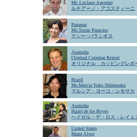
Mr. Luciano Agostini
ルチアーノ・アゴスティーニ
Panama
Ms.Tessie Paracios
テシー･パラシオス
Australia
Original Cupping Report
オリジナル カッピングレポ
Brazil
Ms.Marcia Yoko Shimosaka
マルシア・ヨーコ・シモサカ
Australia
Hazel de los Reyes
ヘイゼル・デ・ロス・レイェ
United States
Mane Alves