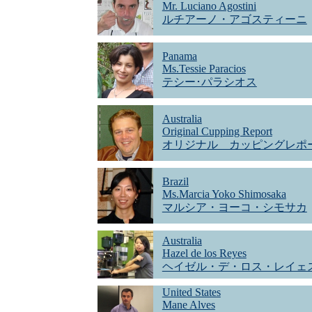
Mr. Luciano Agostini
ルチアーノ・アゴスティーニ
Panama
Ms.Tessie Paracios
テシー･パラシオス
Australia
Original Cupping Report
オリジナル カッピングレポ
Brazil
Ms.Marcia Yoko Shimosaka
マルシア・ヨーコ・シモサカ
Australia
Hazel de los Reyes
ヘイゼル・デ・ロス・レイェ
United States
Mane Alves