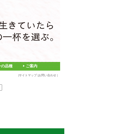
ーの品種
ご案内
|
サイトマップ
|
お問い合わせ
|