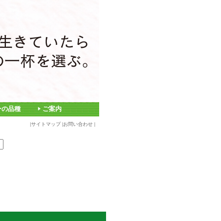
ーの品種
ご案内
|
サイトマップ
|
お問い合わせ
|