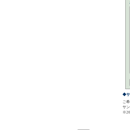
◆サ
ご希
サン
※2