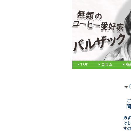
TOP
コラム
商
ご
問
必ず
はじ
すの