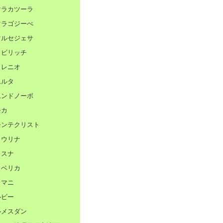
ラカツーラ
ラゴジーぺ
ルセジェサ
ビリッチ
レニオ
ルタ
ンドノーボ
モカ
ンテクリスト
ウリナ
スナ
ベリカ
マニ
ビー
メスダン