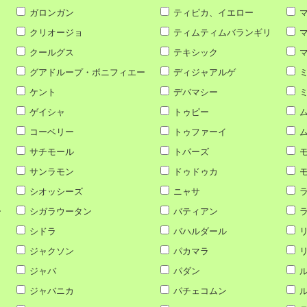
ガロンガン
ティピカ、イエロー
マ
クリオージョ
ティムティムバランギリ
マ
クールグス
テキシック
マ
グアドループ・ボニフィエー
ディジャアルゲ
ミ
ケント
デバマシー
ミ
ゲイシャ
トゥピー
ム
コーベリー
トゥファーイ
ム
サチモール
トパーズ
サンラモン
ドゥドゥカ
モ
シオッシーズ
ニャサ
ラ
ー
シガラウータン
バティアン
ラ
シドラ
バハルダール
リ
ジャクソン
パカマラ
リ
ジャバ
パダン
ル
ジャバニカ
パチェコムン
ル