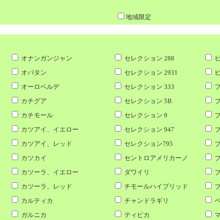
地域限定
オナンガンジャン
セレクション 288
ビ
オバタン
セレクション 2931
ピ
オーロベルデ
セレクション 333
フ
カチグア
セレクション 5B
ブ
カチモール
セレクション 9
ブ
カツアイ、イエロー
セレクション 947
ブ
カツアイ、レッド
セレクション795
ブ
カツカイ
セントロアメリカーノ
ブ
カツーラ、イエロー
ダワイリ
ブ
カツーラ、レッド
チモールハイブリッド
ブ
カルティカ
チャンドラギリ
ベ
ガルニカ
ティピカ
マ