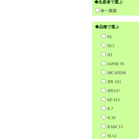
◆生産者で選ぶ
単一農園
◆品種で選ぶ
F6
H15
H3
IAPAR 59
IHCAFE90
IPR 103
IPR107
KP 423
K７
N 39
RABC15
SL14