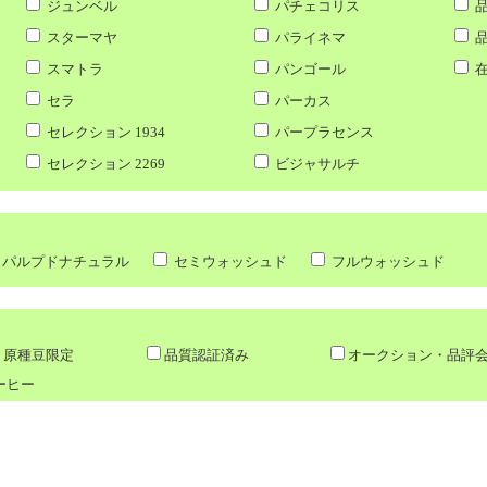
ジュンベル
パチェコリス
品
スターマヤ
パライネマ
品
スマトラ
パンゴール
在
セラ
パーカス
セレクション 1934
パープラセンス
セレクション 2269
ビジャサルチ
パルプドナチュラル
セミウォッシュド
フルウォッシュド
原種豆限定
品質認証済み
オークション・品評
ーヒー