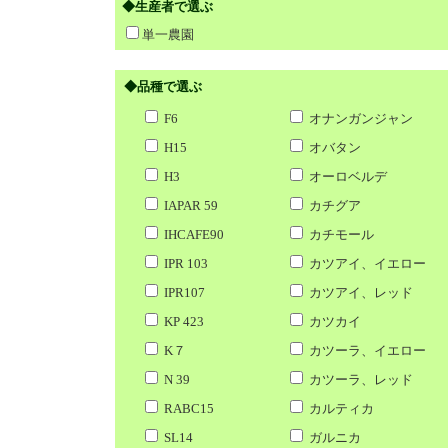
◆生産者で選ぶ
単一農園
◆品種で選ぶ
F6
オナンガンジャン
H15
オバタン
H3
オーロベルデ
IAPAR 59
カチグア
IHCAFE90
カチモール
IPR 103
カツアイ、イエロー
IPR107
カツアイ、レッド
KP 423
カツカイ
K７
カツーラ、イエロー
N 39
カツーラ、レッド
RABC15
カルティカ
SL14
ガルニカ