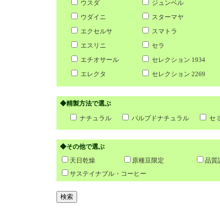
ウスダ
ジュンベル
ウダイニ
スターマヤ
エクセルサ
スマトラ
エスリニ
セラ
エチオサール
セレクション 1934
エレクタ
セレクション 2269
◆精製方法で選ぶ
ナチュラル
パルプドナチュラル
セ
◆その他で選ぶ
天日乾燥
原種豆限定
品質
サステイナブル・コーヒー