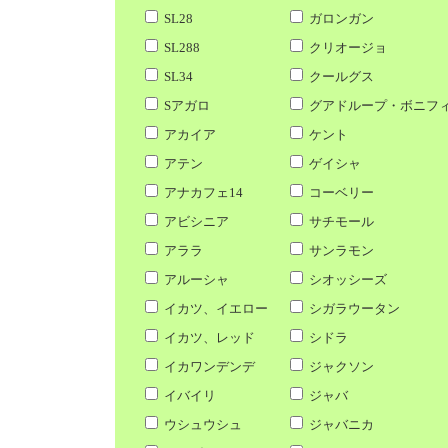
SL28
ガロンガン
SL288
クリオージョ
SL34
クールグス
Sアガロ
グアドループ・ボニフ
アカイア
ケント
アテン
ゲイシャ
アナカフェ14
コーベリー
アビシニア
サチモール
アララ
サンラモン
アルーシャ
シオッシーズ
イカツ、イエロー
シガラウータン
イカツ、レッド
シドラ
イカワンデンデ
ジャクソン
イバイリ
ジャバ
ウシュウシュ
ジャバニカ