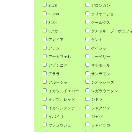
SL28
ガロンガン
SL288
クリオージョ
SL34
クールグス
Sアガロ
グアドループ・ボニフ
アカイア
ケント
アテン
ゲイシャ
アナカフェ14
コーベリー
アビシニア
サチモール
アララ
サンラモン
アルーシャ
シオッシーズ
イカツ、イエロー
シガラウータン
イカツ、レッド
シドラ
イカワンデンデ
ジャクソン
イバイリ
ジャバ
ウシュウシュ
ジャバニカ