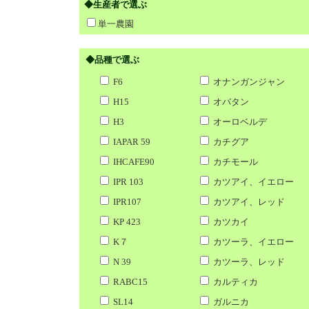
◆生産者で選ぶ
単一農園
◆品種で選ぶ
F6
オナンガンジャン
H15
オバタン
H3
オーロベルデ
IAPAR 59
カチグア
IHCAFE90
カチモール
IPR 103
カツアイ、イエロー
IPR107
カツアイ、レッド
KP 423
カツカイ
K７
カツーラ、イエロー
N 39
カツーラ、レッド
RABC15
カルティカ
SL14
ガルニカ