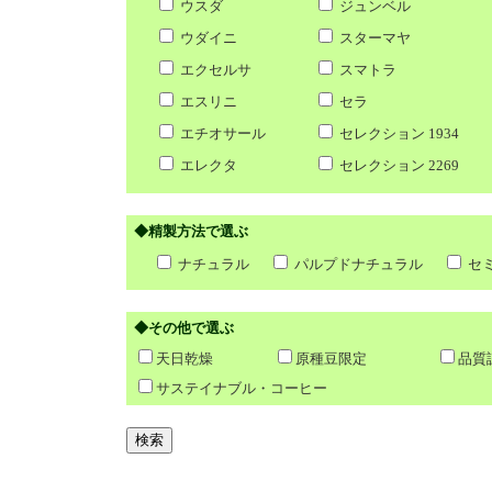
ウスダ
ジュンベル
ウダイニ
スターマヤ
エクセルサ
スマトラ
エスリニ
セラ
エチオサール
セレクション 1934
エレクタ
セレクション 2269
◆精製方法で選ぶ
ナチュラル
パルプドナチュラル
セ
◆その他で選ぶ
天日乾燥
原種豆限定
品質
サステイナブル・コーヒー