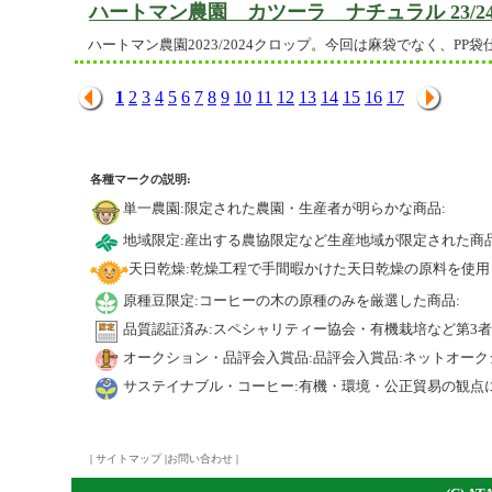
ハートマン農園 カツーラ ナチュラル 23/2
ハートマン農園2023/2024クロップ。今回は麻袋でなく、P
1
2
3
4
5
6
7
8
9
10
11
12
13
14
15
16
17
各種マークの説明:
単一農園:限定された農園・生産者が明らかな商品:
地域限定:産出する農協限定など生産地域が限定された商品
天日乾燥:乾燥工程で手間暇かけた天日乾燥の原料を使用
原種豆限定:コーヒーの木の原種のみを厳選した商品:
品質認証済み:スペシャリティー協会・有機栽培など第3
オークション・品評会入賞品:品評会入賞品:ネットオーク
サステイナブル・コーヒー:有機・環境・公正貿易の観点
|
サイトマップ
|
お問い合わせ
|