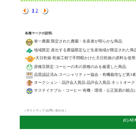
1
2
各種マークの説明:
単一農園:限定された農園・生産者が明らかな商品:
地域限定:産出する農協限定など生産地域が限定された商品
天日乾燥:乾燥工程で手間暇かけた天日乾燥の原料を使用
原種豆限定:コーヒーの木の原種のみを厳選した商品:
品質認証済み:スペシャリティー協会・有機栽培など第3
オークション・品評会入賞品:品評会入賞品:ネットオーク
サステイナブル・コーヒー:有機・環境・公正貿易の観点
|
サイトマップ
|
お問い合わせ
|
(C)
A
TA