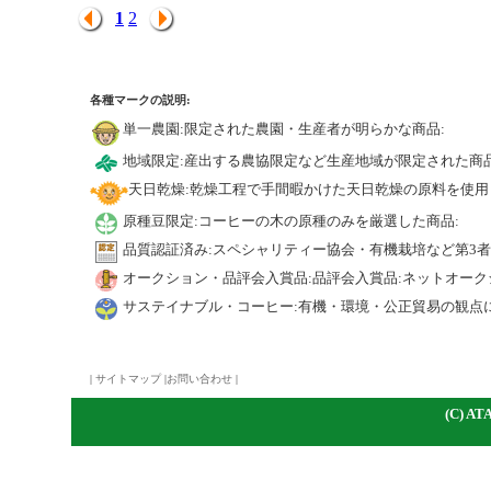
1
2
各種マークの説明:
単一農園:限定された農園・生産者が明らかな商品:
地域限定:産出する農協限定など生産地域が限定された商品
天日乾燥:乾燥工程で手間暇かけた天日乾燥の原料を使用
原種豆限定:コーヒーの木の原種のみを厳選した商品:
品質認証済み:スペシャリティー協会・有機栽培など第3
オークション・品評会入賞品:品評会入賞品:ネットオーク
サステイナブル・コーヒー:有機・環境・公正貿易の観点
|
サイトマップ
|
お問い合わせ
|
(C)
A
TA