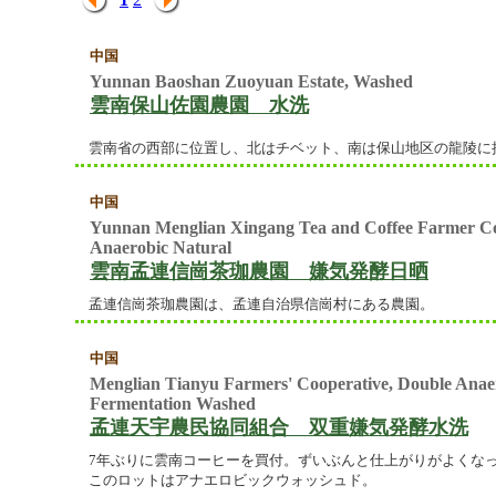
中国
Yunnan Baoshan Zuoyuan Estate, Washed
雲南保山佐園農園 水洗
雲南省の西部に位置し、北はチベット、南は保山地区の龍陵に
中国
Yunnan Menglian Xingang Tea and Coffee Farmer C
Anaerobic Natural
雲南孟連信崗茶珈農園 嫌気発酵日晒
孟連信崗茶珈農園は、孟連⾃治県信崗村にある農園。
中国
Menglian Tianyu Farmers' Cooperative, Double Anae
Fermentation Washed
孟連天宇農民協同組合 双重嫌気発酵水洗
7年ぶりに雲南コーヒーを買付。ずいぶんと仕上がりがよくな
このロットはアナエロビックウォッシュド。