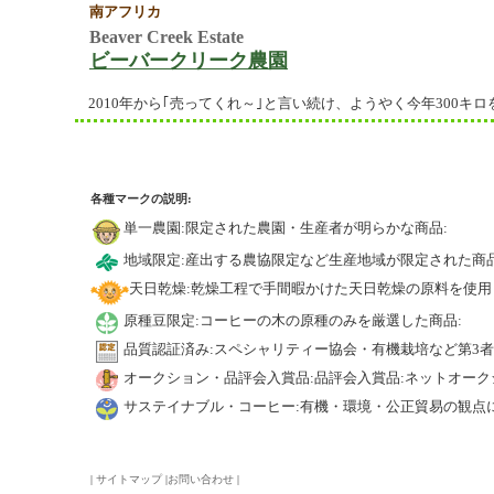
南アフリカ
Beaver Creek Estate
ビーバークリーク農園
2010年から｢売ってくれ～｣と言い続け、ようやく今年300
各種マークの説明:
単一農園:限定された農園・生産者が明らかな商品:
地域限定:産出する農協限定など生産地域が限定された商品
天日乾燥:乾燥工程で手間暇かけた天日乾燥の原料を使用
原種豆限定:コーヒーの木の原種のみを厳選した商品:
品質認証済み:スペシャリティー協会・有機栽培など第3
オークション・品評会入賞品:品評会入賞品:ネットオーク
サステイナブル・コーヒー:有機・環境・公正貿易の観点
|
サイトマップ
|
お問い合わせ
|