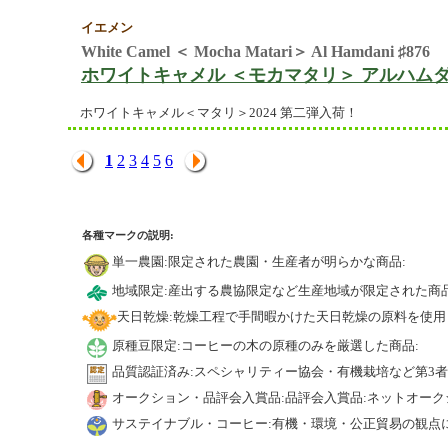
イエメン
White Camel ＜ Mocha Matari＞ Al Hamdani ♯876
ホワイトキャメル ＜モカマタリ＞ アルハムダニ
ホワイトキャメル＜マタリ＞2024 第二弾入荷！
1
2
3
4
5
6
各種マークの説明:
単一農園:限定された農園・生産者が明らかな商品:
地域限定:産出する農協限定など生産地域が限定された商品
天日乾燥:乾燥工程で手間暇かけた天日乾燥の原料を使用
原種豆限定:コーヒーの木の原種のみを厳選した商品:
品質認証済み:スペシャリティー協会・有機栽培など第3
オークション・品評会入賞品:品評会入賞品:ネットオーク
サステイナブル・コーヒー:有機・環境・公正貿易の観点