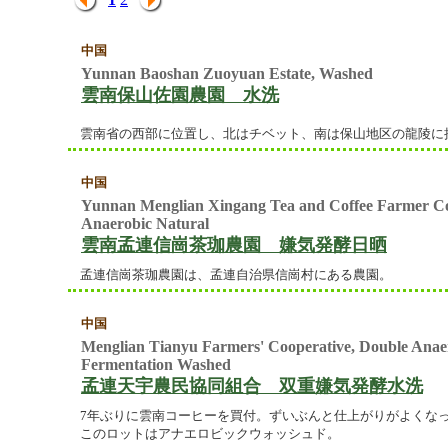
中国
Yunnan Baoshan Zuoyuan Estate, Washed
雲南保山佐園農園 水洗
雲南省の西部に位置し、北はチベット、南は保山地区の龍陵に
中国
Yunnan Menglian Xingang Tea and Coffee Farmer C
Anaerobic Natural
雲南孟連信崗茶珈農園 嫌気発酵日晒
孟連信崗茶珈農園は、孟連⾃治県信崗村にある農園。
中国
Menglian Tianyu Farmers' Cooperative, Double Anae
Fermentation Washed
孟連天宇農民協同組合 双重嫌気発酵水洗
7年ぶりに雲南コーヒーを買付。ずいぶんと仕上がりがよくな
このロットはアナエロビックウォッシュド。