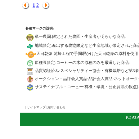
1
2
各種マークの説明:
単一農園:限定された農園・生産者が明らかな商品:
地域限定:産出する農協限定など生産地域が限定された商品
天日乾燥:乾燥工程で手間暇かけた天日乾燥の原料を使用
原種豆限定:コーヒーの木の原種のみを厳選した商品:
品質認証済み:スペシャリティー協会・有機栽培など第3
オークション・品評会入賞品:品評会入賞品:ネットオーク
サステイナブル・コーヒー:有機・環境・公正貿易の観点
|
サイトマップ
|
お問い合わせ
|
(C)
A
TA