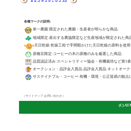
各種マークの説明:
単一農園:限定された農園・生産者が明らかな商品:
地域限定:産出する農協限定など生産地域が限定された商品
天日乾燥:乾燥工程で手間暇かけた天日乾燥の原料を使用
原種豆限定:コーヒーの木の原種のみを厳選した商品:
品質認証済み:スペシャリティー協会・有機栽培など第3
オークション・品評会入賞品:品評会入賞品:ネットオーク
サステイナブル・コーヒー:有機・環境・公正貿易の観点
|
サイトマップ
|
お問い合わせ
|
(C)
A
TA