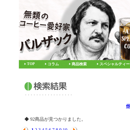
TOP
コラム
商品検索
スペシャルティー
◆ 92商品が見つかりました。
1
2
3
4
5
6
7
8
9
10