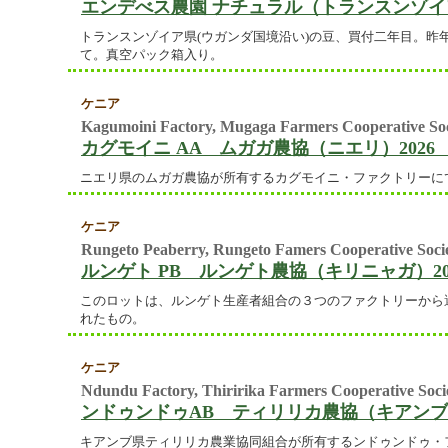
エンデべス農園 ナチュラル（トランスンゾイア
トランスンゾイア県(ウガンダ国境沿い)の豆、買付二年目。昨
て。真空パック箱入り。
ケニア
Kagumoini Factory, Mugaga Farmers Cooperative Soc
カグモイニ AA ムガガ農協（ニエリ）2026 
ニエリ県のムガガ農協が所有するカグモイニ・ファクトリーにて精
ケニア
Rungeto Peaberry, Rungeto Famers Cooperative Socie
ルンゲト PB ルンゲト農協（キリニャガ）20
このロットは、ルンゲト生産者組合の３つのファクトリーから
れたもの。
ケニア
Ndundu Factory, Thiririka Farmers Cooperative Soci
ンドゥンドゥAB ティリリカ農協（キアンブ）
キアンブ県ティリリカ農業協同組合が所有するンドゥンドゥ・ファ