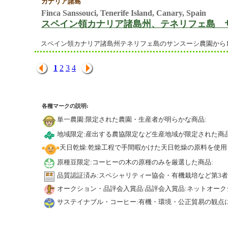
カナリア諸島
Finca Sanssouci, Tenerife Island, Canary, Spain
スペイン領カナリア諸島州、テネリフェ島 
スペイン領カナリア諸島州テネリフェ島のサンスーシ農園から1
1
2
3
4
各種マークの説明:
単一農園:限定された農園・生産者が明らかな商品:
地域限定:産出する農協限定など生産地域が限定された商品
天日乾燥:乾燥工程で手間暇かけた天日乾燥の原料を使用
原種豆限定:コーヒーの木の原種のみを厳選した商品:
品質認証済み:スペシャリティー協会・有機栽培など第3
オークション・品評会入賞品:品評会入賞品:ネットオーク
サステイナブル・コーヒー:有機・環境・公正貿易の観点