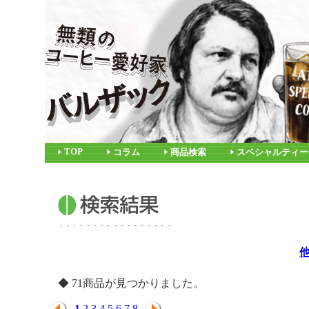
TOP
コラム
商品検索
スペシャルティー
◆ 71商品が見つかりました。
1
2
3
4
5
6
7
8