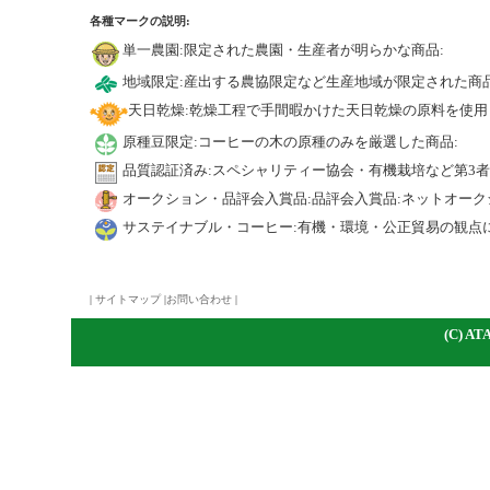
各種マークの説明:
単一農園:限定された農園・生産者が明らかな商品:
地域限定:産出する農協限定など生産地域が限定された商品
天日乾燥:乾燥工程で手間暇かけた天日乾燥の原料を使用
原種豆限定:コーヒーの木の原種のみを厳選した商品:
品質認証済み:スペシャリティー協会・有機栽培など第3
オークション・品評会入賞品:品評会入賞品:ネットオーク
サステイナブル・コーヒー:有機・環境・公正貿易の観点
|
サイトマップ
|
お問い合わせ
|
(C)
A
TA