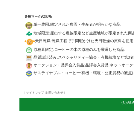
各種マークの説明:
単一農園:限定された農園・生産者が明らかな商品:
地域限定:産出する農協限定など生産地域が限定された商品
天日乾燥:乾燥工程で手間暇かけた天日乾燥の原料を使用
原種豆限定:コーヒーの木の原種のみを厳選した商品:
品質認証済み:スペシャリティー協会・有機栽培など第3
オークション・品評会入賞品:品評会入賞品:ネットオーク
サステイナブル・コーヒー:有機・環境・公正貿易の観点
|
サイトマップ
|
お問い合わせ
|
(C)
A
TA