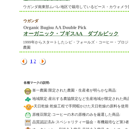
ウガンダ南東部ムバレ地区で栽培しているピース・カウォメラ
ウガンダ
Organic Bugisu AA Double Pick
オーガニック・ブギスAA ダブルピック
1999年からスタートしたシピ・フォールズ・コーヒー・プロジェク
農園
1
2
各種マークの説明:
単一農園:限定された農園・生産者が明らかな商品:
地域限定:産出する農協限定など生産地域が限定された商品
天日乾燥:乾燥工程で手間暇かけた天日乾燥の原料を使用
原種豆限定:コーヒーの木の原種のみを厳選した商品:
品質認証済み:スペシャリティー協会・有機栽培など第3