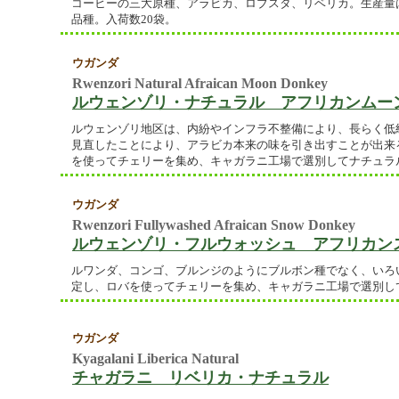
コーヒーの三大原種、アラビカ、ロブスタ、リベリカ。生産量はアラ
品種。入荷数20袋。
ウガンダ
Rwenzori Natural Afraican Moon Donkey
ルウェンゾリ・ナチュラル アフリカンムー
ルウェンゾリ地区は、内紛やインフラ不整備により、長らく低
見直したことにより、アラビカ本来の味を引き出すことが出来
を使ってチェリーを集め、キャガラニ工場で選別してナチュラ
ウガンダ
Rwenzori Fullywashed Afraican Snow Donkey
ルウェンゾリ・フルウォッシュ アフリカン
ルワンダ、コンゴ、ブルンジのようにブルボン種でなく、いろ
定し、ロバを使ってチェリーを集め、キャガラニ工場で選別し
ウガンダ
Kyagalani Liberica Natural
チャガラニ リベリカ・ナチュラル