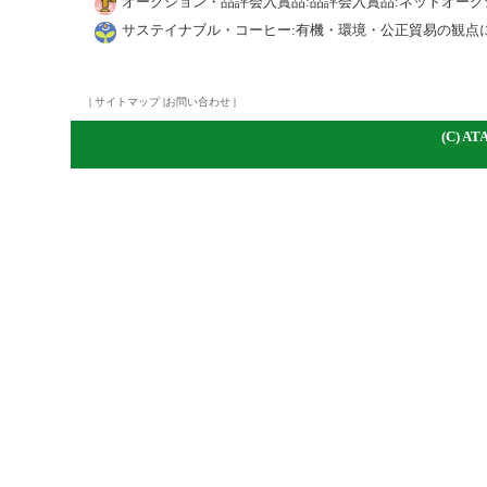
オークション・品評会入賞品:品評会入賞品:ネットオーク
サステイナブル・コーヒー:有機・環境・公正貿易の観点
|
サイトマップ
|
お問い合わせ
|
(C)
A
TA