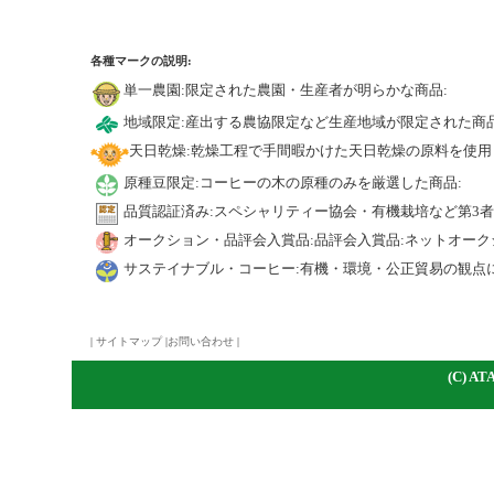
各種マークの説明:
単一農園:限定された農園・生産者が明らかな商品:
地域限定:産出する農協限定など生産地域が限定された商品
天日乾燥:乾燥工程で手間暇かけた天日乾燥の原料を使用
原種豆限定:コーヒーの木の原種のみを厳選した商品:
品質認証済み:スペシャリティー協会・有機栽培など第3
オークション・品評会入賞品:品評会入賞品:ネットオーク
サステイナブル・コーヒー:有機・環境・公正貿易の観点
|
サイトマップ
|
お問い合わせ
|
(C)
A
TA