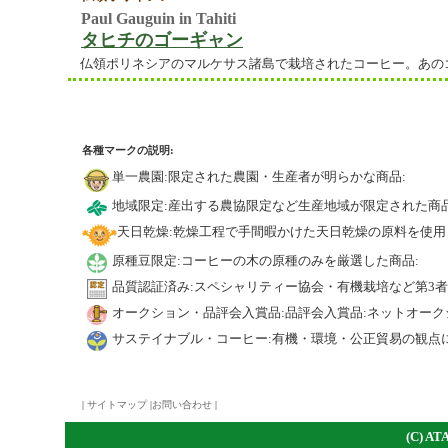
Paul Gauguin in Tahiti
タヒチのゴーギャン
仏領ポリネシアのマルケサス諸島で栽培されたコーヒー。あの
各種マークの説明:
単一農園:限定された農園・生産者が明らかな商品:
地域限定:産出する農協限定など生産地域が限定された商品
天日乾燥:乾燥工程で手間暇かけた天日乾燥の原料を使用
原種豆限定:コーヒーの木の原種のみを厳選した商品:
品質認証済み:スペシャリティー協会・有機栽培など第3
オークション・品評会入賞品:品評会入賞品:ネットオーク
サステイナブル・コーヒー:有機・環境・公正貿易の観点
|
サイトマップ
|
お問い合わせ
|
(C)
A
TA