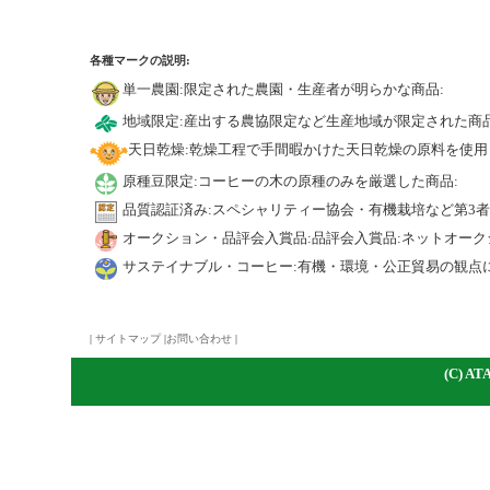
各種マークの説明:
単一農園:限定された農園・生産者が明らかな商品:
地域限定:産出する農協限定など生産地域が限定された商品
天日乾燥:乾燥工程で手間暇かけた天日乾燥の原料を使用
原種豆限定:コーヒーの木の原種のみを厳選した商品:
品質認証済み:スペシャリティー協会・有機栽培など第3
オークション・品評会入賞品:品評会入賞品:ネットオーク
サステイナブル・コーヒー:有機・環境・公正貿易の観点
|
サイトマップ
|
お問い合わせ
|
(C)
A
TA