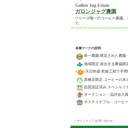
Gallon Jug Estate
ガロンジャグ農園
ベリーズ唯一のコーヒー農園。
で、、、
各種マークの説明:
単一農園:限定された農園
地域限定:産出する農協限
天日乾燥:乾燥工程で手
原種豆限定:コーヒーの木
品質認証済み:スペシャリ
オークション・品評会入賞
サステイナブル・コーヒー
|
サイトマップ
|
お問い合わせ
|