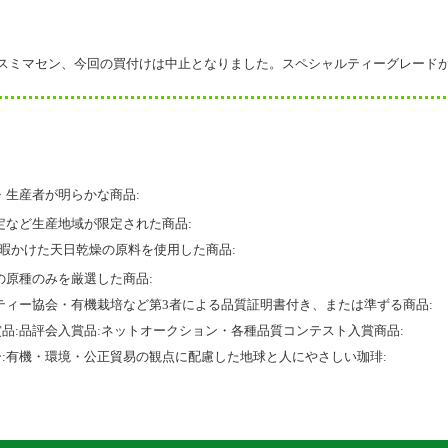
スミマセン、今回の買付けは中止となりました。スペシャルティーグレード
・生産者が明らかな商品:
定など生産地域が限定された商品:
間暇かけた天日乾燥の原料を使用した商品:
の原種のみを厳選した商品:
ティー協会・有機栽培など第3者による品質証明書付き、または準ずる商品:
品:品評会入賞品:ネットオークション・各種品質コンテスト入賞商品:
:有機・環境・公正貿易の観点に配慮した地球と人にやさしい珈琲: