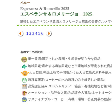
ペルー
Esperanza & Romerillo 2025
エスペランサ＆ロメリージョ 2025
隣接したエスペランサ農園とロメリージョ農園の合作グルメマイ
1
2
3
4
5
6
各種マークの説明:
単一農園:限定された農園・生産者が明らかな商品:
地域限定:産出する農協限定など生産地域が限定された商品
天日乾燥:乾燥工程で手間暇かけた天日乾燥の原料を使用
原種豆限定:コーヒーの木の原種のみを厳選した商品:
品質認証済み:スペシャリティー協会・有機栽培など第3
オークション・品評会入賞品:品評会入賞品:ネットオーク
サステイナブル・コーヒー:有機・環境・公正貿易の観点